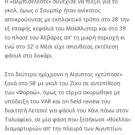
Η «αλμπισελέστε» συνέχισε να πιέζει για το
γκολ, όμως ο Σουμπίρ ήταν ανίκητος
αποκρούοντας με εκπληκτικό τρόπο στο 28’ την
εξ επαφής κεφαλιά του ΜακΆλιστερ και στο 39’
το πλασέ του Άλβαρες απ’ τη μικρή περιοχή κι
ενώ στο 32’ ο Μέσι είχε απευθείας εκτέλεση
φάουλ στο δοκάρι.
Στο δεύτερο ημίχρονο η Αίγυπτος «χτύπησε»
ξανά στο 58’ με γκολ του Ζίκο σε αντεπίθεση
των «Φαραώ», όμως το τέρμα ακυρώθηκε με
υπόδειξη του VAR και on field review του
διαιτητή Λετεσιέ για φάουλ του Χάνι πάνω στον
Ταλιαφίκο, σε μία φάση που ξεσήκωσε «θύελλα»
διαμαρτυριών απ’ την πλευρά των Αιγυπτίων.