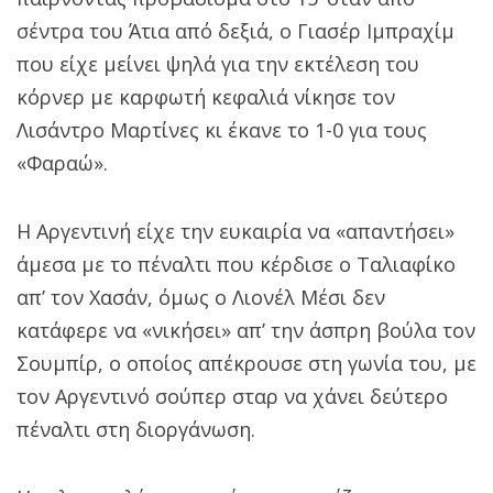
σέντρα του Άτια από δεξιά, ο Γιασέρ Ιμπραχίμ
που είχε μείνει ψηλά για την εκτέλεση του
κόρνερ με καρφωτή κεφαλιά νίκησε τον
Λισάντρο Μαρτίνες κι έκανε το 1-0 για τους
«Φαραώ».
Η Αργεντινή είχε την ευκαιρία να «απαντήσει»
άμεσα με το πέναλτι που κέρδισε ο Ταλιαφίκο
απ’ τον Χασάν, όμως ο Λιονέλ Μέσι δεν
κατάφερε να «νικήσει» απ’ την άσπρη βούλα τον
Σουμπίρ, ο οποίος απέκρουσε στη γωνία του, με
τον Αργεντινό σούπερ σταρ να χάνει δεύτερο
πέναλτι στη διοργάνωση.