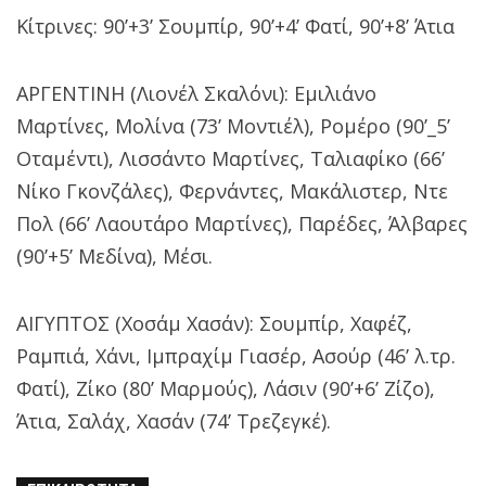
Κίτρινες: 90’+3’ Σουμπίρ, 90’+4’ Φατί, 90’+8’ Άτια
ΑΡΓΕΝΤΙΝΗ (Λιονέλ Σκαλόνι): Εμιλιάνο
Μαρτίνες, Μολίνα (73’ Μοντιέλ), Ρομέρο (90’_5’
Οταμέντι), Λισσάντο Μαρτίνες, Ταλιαφίκο (66’
Νίκο Γκονζάλες), Φερνάντες, Μακάλιστερ, Ντε
Πολ (66’ Λαουτάρο Μαρτίνες), Παρέδες, Άλβαρες
(90’+5’ Μεδίνα), Μέσι.
ΑΙΓΥΠΤΟΣ (Χοσάμ Χασάν): Σουμπίρ, Χαφέζ,
Ραμπιά, Χάνι, Ιμπραχίμ Γιασέρ, Ασούρ (46’ λ.τρ.
Φατί), Ζίκο (80’ Μαρμούς), Λάσιν (90’+6’ Ζίζο),
Άτια, Σαλάχ, Χασάν (74’ Τρεζεγκέ).