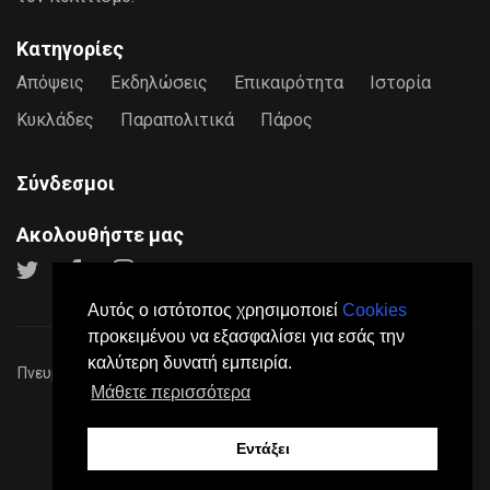
Κατηγορίες
Απόψεις
Εκδηλώσεις
Επικαιρότητα
Ιστορία
Κυκλάδες
Παραπολιτικά
Πάρος
Σύνδεσμοι
Ακολουθήστε μας
Αυτός ο ιστότοπος χρησιμοποιεί
Cookies
προκειμένου να εξασφαλίσει για εσάς την
καλύτερη δυνατή εμπειρία.
Πνευματικά Δικαιώματα © 2026
Paros24
- Mε επιφύλαξη παντός
Μάθετε περισσότερα
νόμιμου δικαιώματος.
Πολιτική Προστασίας Προσωπικών Δεδομένων
Όροι
Χρήσης
Σχετικά
Επικοινωνία
Διαφήμιση
Εντάξει
Made by
DGK Software House