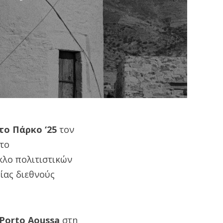
το Πάρκο ‘25
τον
 το
κλο πολιτιστικών
ίας διεθνούς
Porto Aoussa
στη