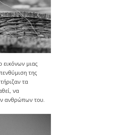
ο εικόνων μιας
υπενθύμιση της
τήριζαν τα
θεί, να
ων ανθρώπων του.