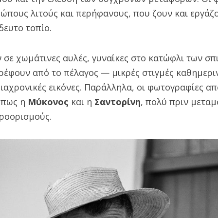
πους λιτούς και περήφανους, που ζουν και εργάζο
δευτο τοπίο.
 σε χωμάτινες αυλές, γυναίκες στο κατώφλι των σπι
ρέφουν από το πέλαγος — μικρές στιγμές καθημερι
διαχρονικές εικόνες. Παράλληλα, οι φωτογραφίες α
όπως η
Μύκονος
και η
Σαντορίνη
, πολύ πριν μετα
ροορισμούς.