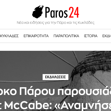
Νέα και ειδήσεις για την Πάρο και τις Κυκλάδες
ΚΥΚΛΆΔΕΣ
ΕΠΙΚΑΙΡΌΤΗΤΑ
ΠΑΡΑΠΟΛΙΤΙΚΆ
ΙΣΤΟΡΊΑ
ΕΚΔ
ΕΚΔΗΛΏΣΕΙΣ
ρκο Πάρου παρουσιάζ
t McCabe: «Αναμνήσε