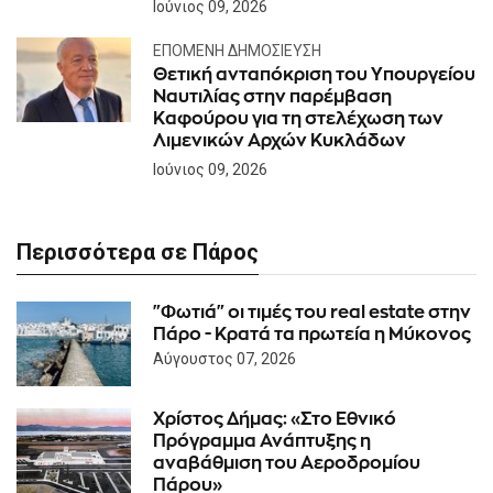
Ιούνιος 09, 2026
ΕΠΌΜΕΝΗ ΔΗΜΟΣΊΕΥΣΗ
Θετική ανταπόκριση του Υπουργείου
Ναυτιλίας στην παρέμβαση
Καφούρου για τη στελέχωση των
Λιμενικών Αρχών Κυκλάδων
Ιούνιος 09, 2026
Περισσότερα σε Πάρος
"Φωτιά" οι τιμές του real estate στην
Πάρο - Κρατά τα πρωτεία η Μύκονος
Αύγουστος 07, 2026
Χρίστος Δήμας: «Στο Εθνικό
Πρόγραμμα Ανάπτυξης η
αναβάθμιση του Αεροδρομίου
Πάρου»