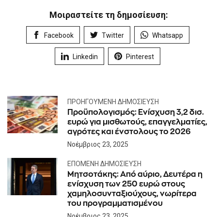
Μοιραστείτε τη δημοσίευση:
Facebook
Twitter
Whatsapp
Linkedin
Pinterest
ΠΡΟΗΓΟΎΜΕΝΗ ΔΗΜΟΣΊΕΥΣΗ
Προϋπολογισμός: Ενίσχυση 3,2 δισ.
ευρώ για μισθωτούς, επαγγελματίες,
αγρότες και ένστολους το 2026
Νοέμβριος 23, 2025
ΕΠΌΜΕΝΗ ΔΗΜΟΣΊΕΥΣΗ
Μητσοτάκης: Από αύριο, Δευτέρα η
ενίσχυση των 250 ευρώ στους
χαμηλοσυνταξιούχους, νωρίτερα
του προγραμματισμένου
Νοέμβριος 23, 2025