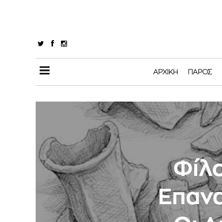
ΑΡΧΙΚΉ
ΠΆΡΟΣ
Φίλο
Επανα