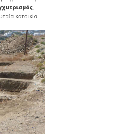
γχυτρισμός
,
υταία κατοικία.