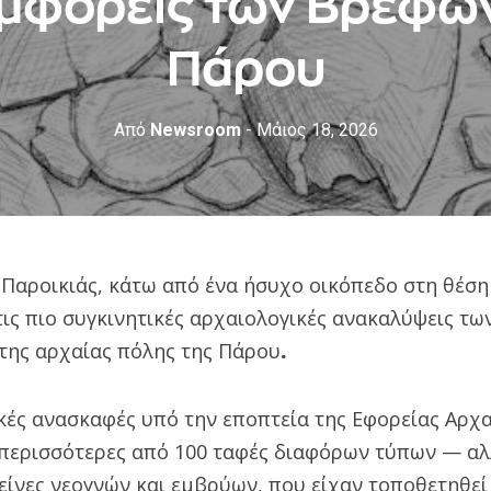
Αμφορείς των Βρεφών
Πάρου
Από
Newsroom
- Μάιος 18, 2026
 Παροικιάς, κάτω από ένα ήσυχο οικόπεδο στη θέση
τις πιο συγκινητικές αρχαιολογικές ανακαλύψεις τω
 της αρχαίας πόλης της Πάρου
.
ικές ανασκαφές υπό την εποπτεία της Εφορείας Αρ
περισσότερες από 100 ταφές διαφόρων τύπων — αλλ
είνες νεογνών και εμβρύων, που είχαν τοποθετηθεί