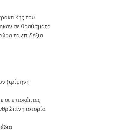
πρακτικής του
θηκαν σε θραύσματα
τώρα τα επιδέξια
ων (τρίμηνη
 οι επισκέπτες
νθρώπινη ιστορία
χέδια