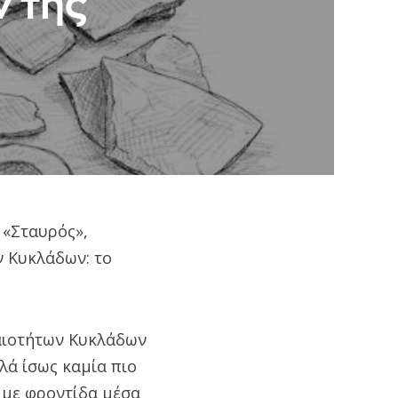
 της
 «Σταυρός»,
ν Κυκλάδων: το
χαιοτήτων Κυκλάδων
ά ίσως καμία πιο
 με φροντίδα μέσα