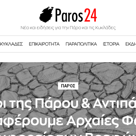
Νέα και ειδήσεις για την Πάρο και τις Κυκλάδες
ΚΥΚΛΆΔΕΣ
ΕΠΙΚΑΙΡΌΤΗΤΑ
ΠΑΡΑΠΟΛΙΤΙΚΆ
ΙΣΤΟΡΊΑ
ΕΚΔ
ΠΆΡΟΣ
ι της Πάρου & Αντιπ
φέρουμε Αρχαίες Φ