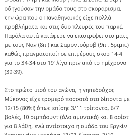
οδηγούσαν την ομάδα τους στο σκοράρισμα,
την ώρα που ο Παναθηναϊκός είχε πολλά
προβλήματα και στις δύο πλευρές του παρκέ.
Παρόλα αυτά κατάφερε να επιστρέψει στο ματς
με τους Ναν (8π.) και Σαμοντούροβ (9π., 5ριμπ.)
καθώς πραγματοποίησε επιμέρους σκορ 14-4
για το 34-34 στο 19' λίγο πριν από το ημίχρονο
(39-39).
Στο πρώτο μισό του αγώνα, η γηπεδούχος
Μύκονος είχε τρομερό ποσοστό στα δίποντα με
12/15 (80%!) όπως επίσης 3/11 τρίποντα, 6/7
βολές, 10 ριμπάουντ (όλα αμυντικά) και 8 ασίστ
για 8 λάθη, ενώ αντίστοιχα η ομάδα του Εργκίν
Άταμαν είχε μετρήσει 13/23 δίποντα, 2/10