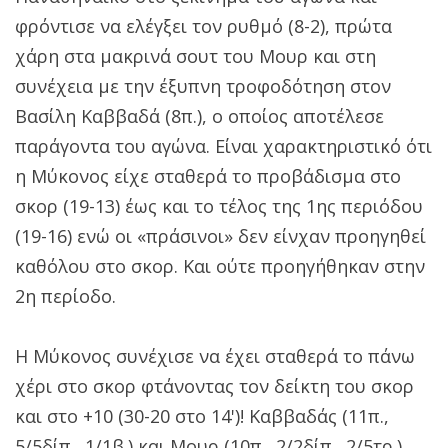
φρόντισε να ελέγξει τον ρυθμό (8-2), πρώτα
χάρη στα μακρινά σουτ του Μουρ και στη
συνέχεια με την έξυπνη τροφοδότηση στον
Βασίλη Καββαδά (8π.), ο οποίος αποτέλεσε
παράγοντα του αγώνα. Είναι χαρακτηριστικό ότι
η Μύκονος είχε σταθερά το προβάδισμα στο
σκορ (19-13) έως και το τέλος της 1ης περιόδου
(19-16) ενώ οι «πράσινοι» δεν είνχαν προηγηθεί
καθόλου στο σκορ. Και ούτε προηγήθηκαν στην
2η περίοδο.
Η Μύκονος συνέχισε να έχει σταθερά το πάνω
χέρι στο σκορ φτάνοντας τον δείκτη του σκορ
και στο +10 (30-20 στο 14')! Καββαδάς (11π.,
5/5δίπ., 1/1β.) και Μουρ (10π., 2/2δίπ., 2/5τρ.)