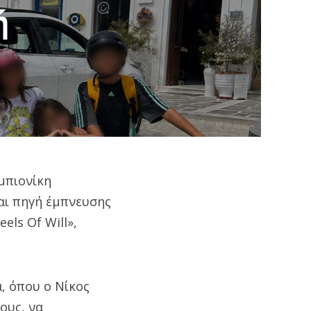
ή
μπιονίκη
αι πηγή έμπνευσης
els Of Will»,
, όπου ο Νίκος
ους, να