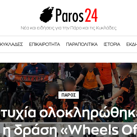
Νέα και ειδήσεις για την Πάρο και τις Κυκλάδες
ΚΥΚΛΆΔΕΣ
ΕΠΙΚΑΙΡΌΤΗΤΑ
ΠΑΡΑΠΟΛΙΤΙΚΆ
ΙΣΤΟΡΊΑ
ΕΚΔ
ΠΆΡΟΣ
ιτυχία ολοκληρώθηκ
η δράση «Wheels Of