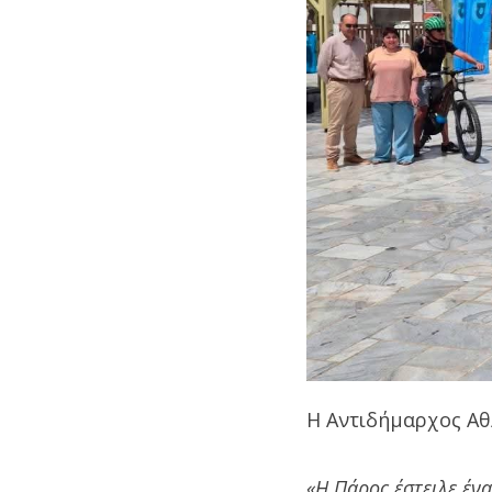
Η Αντιδήμαρχος Α
«H Πάρος έστειλε έν