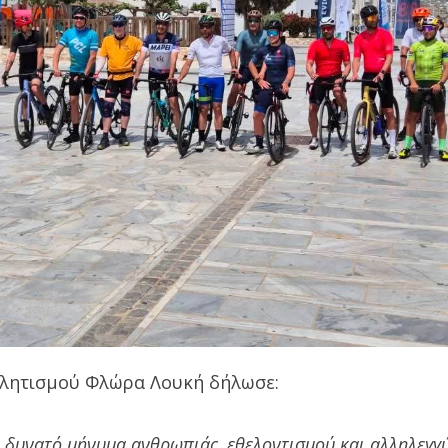
θλητισμού Φλώρα Λουκή δήλωσε:
α δυνατό μήνυμα ανθρωπιάς, εθελοντισμού και αλληλεγγ