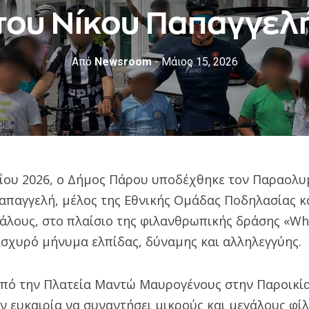
του Νίκου Παπαγγελ
Από
Newsroom
- Μάιος 15, 2026
ΐου 2026, ο Δήμος Πάρου υποδέχθηκε τον Παραολυ
απαγγελή, μέλος της Εθνικής Ομάδας Ποδηλασίας κ
γάλους, στο πλαίσιο της φιλανθρωπικής δράσης «Whe
ισχυρό μήνυμα ελπίδας, δύναμης και αλληλεγγύης.
από την Πλατεία Μαντώ Μαυρογένους στην Παροικία
ν ευκαιρία να συναντήσει μικρούς και μεγάλους φίλ