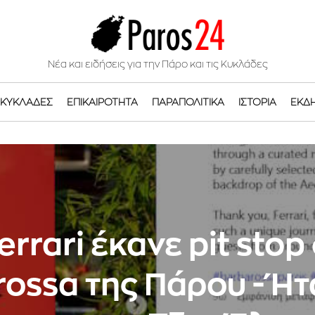
Νέα και ειδήσεις για την Πάρο και τις Κυκλάδες
ΚΥΚΛΆΔΕΣ
ΕΠΙΚΑΙΡΌΤΗΤΑ
ΠΑΡΑΠΟΛΙΤΙΚΆ
ΙΣΤΟΡΊΑ
ΕΚΔ
errari έκανε pit stop
ossa της Πάρου - Ήτ